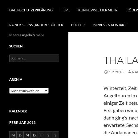
DATENSCHUTZERKLÄRUNG
FILME
KEIN NEWSLETTER MEHR!
KÖDER
RAINER KORNS „ANDERE“ BÜCHER
BÜCHER
IMPRESS. & KONTAKT
Meeresangeln & mehr
SUCHEN
THAILA
Suchen
nach:
1.2.2013
RA
ARCHIV
Winterzeit, Zei
Archiv
Angeltouren in 
einiger Zeit bes
Erst gaben wir u
KALENDER
dann ging’s nach
FEBRUAR 2013
erwartete. Sechs
die Andamanen-
M
D
M
D
F
S
S