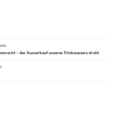
avigation
RAG
enrecht – der Ausverkauf unseres Trinkwassers droht
G