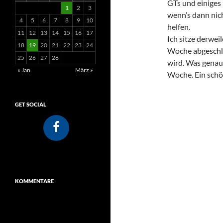
GTs und einiges 
1
2
3
wenn’s dann nich
4
5
6
7
8
9
10
helfen.
11
12
13
14
15
16
17
Ich sitze derwe
18
19
20
21
22
23
24
Woche abgeschlo
25
26
27
28
wird. Was genau 
« Jan.
März »
Woche. Ein sc
GET SOCIAL
KOMMENTARE