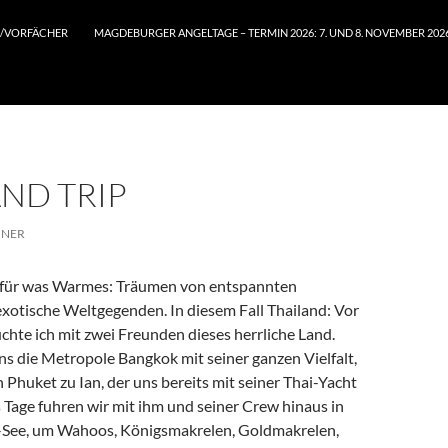
/VORFÄCHER
MAGDEBURGER ANGELTAGE – TERMIN 2026: 7. UND 8. NOVEMBER 202
ND TRIP
INER
t für was Warmes: Träumen von entspannten
exotische Weltgegenden. In diesem Fall Thailand: Vor
uchte ich mit zwei Freunden dieses herrliche Land.
ns die Metropole Bangkok mit seiner ganzen Vielfalt,
 Phuket zu Ian, der uns bereits mit seiner Thai-Yacht
 Tage fuhren wir mit ihm und seiner Crew hinaus in
See, um Wahoos, Königsmakrelen, Goldmakrelen,