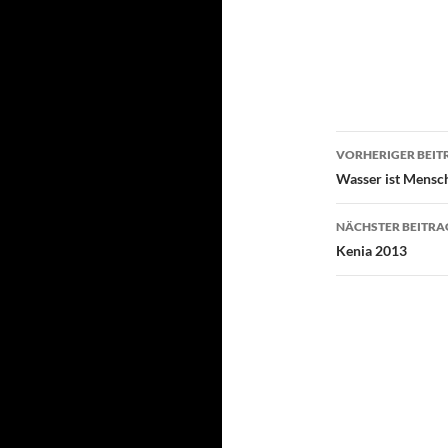
Beitragsn
VORHERIGER BEIT
Wasser ist Mensch
NÄCHSTER BEITRA
Kenia 2013