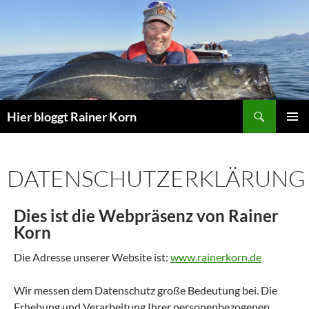
Zum
Inhalt
springen
Suchen
Hier bloggt Rainer Korn
PRIMÄR
MENÜ
DATENSCHUTZERKLÄRUNG
Dies ist die Webpräsenz von Rainer
Korn
Die Adresse unserer Website ist:
www.rainerkorn.de
Wir messen dem Datenschutz große Bedeutung bei. Die
Erhebung und Verarbeitung Ihrer personenbezogenen