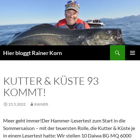
Zum
Inhalt
springen
Suchen
Hier bloggt Rainer Korn
PRIMÄR
MENÜ
KUTTER & KÜSTE 93
KOMMT!
25.5.2022
RAINER
Meer geht immer!Der Hammer-Lesertest zum Start in die
Sommersaison – mit der teuersten Rolle, die Kutter & Küste je
in einem Lesertest hatte: Wir stellen 10 Daiwa BG MQ 6000