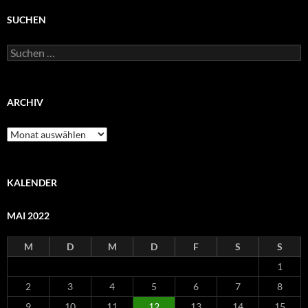
SUCHEN
Suchen
nach:
ARCHIV
Archiv
KALENDER
MAI 2022
M
D
M
D
F
S
S
1
2
3
4
5
6
7
8
9
10
11
12
13
14
15