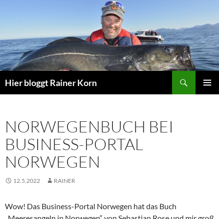
Zum
Inhalt
springen
Suchen
Hier bloggt Rainer Korn
PRIMÄR
MENÜ
NORWEGENBUCH BEI
BUSINESS-PORTAL
NORWEGEN
12.5.2022
RAINER
Wow! Das Business-Portal Norwegen hat das Buch
„Meeresangeln in Norwegen“ von Sebastian Rose und mir groß