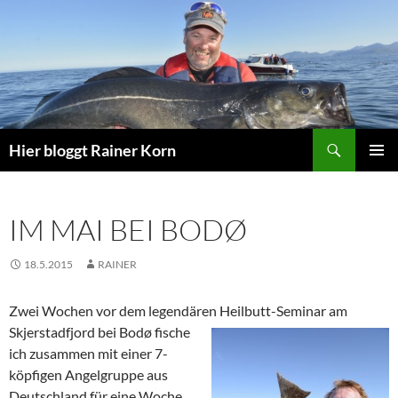
Zum
Inhalt
springen
Suchen
Hier bloggt Rainer Korn
PRIMÄR
MENÜ
IM MAI BEI BODØ
18.5.2015
RAINER
Zwei Wochen vor dem legendären Heilbutt-Seminar am
Skjerstadfjord
bei Bodø fische
ich zusammen mit einer 7-
köpfigen Angelgruppe aus
Deutschland für eine Woche