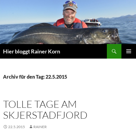
Zum
Inhalt
springen
Suchen
Hier bloggt Rainer Korn
PRIMÄR
MENÜ
Archiv für den Tag: 22.5.2015
TOLLE TAGE AM
SKJERSTADFJORD
22.5.2015
RAINER