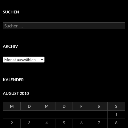
SUCHEN
Suchen
nach:
ARCHIV
Archiv
KALENDER
AUGUST 2010
M
D
M
D
F
S
S
1
2
3
4
5
6
7
8