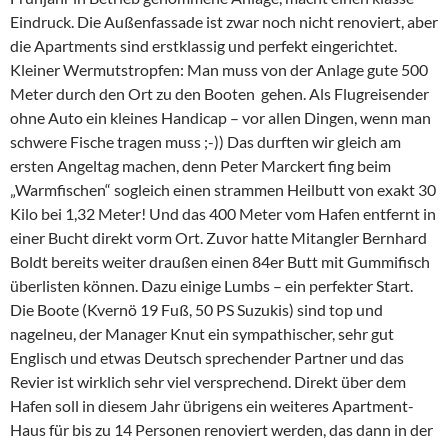
Eindruck. Die Außenfassade ist zwar noch nicht renoviert, aber
die Apartments sind erstklassig und perfekt eingerichtet.
Kleiner Wermutstropfen: Man muss von der Anlage gute 500
Meter durch den Ort zu den Booten gehen. Als Flugreisender
ohne Auto ein kleines Handicap – vor allen Dingen, wenn man
schwere Fische tragen muss ;-)) Das durften wir gleich am
ersten Angeltag machen, denn Peter Marckert fing beim
„Warmfischen“ sogleich einen strammen Heilbutt von exakt 30
Kilo bei 1,32 Meter! Und das 400 Meter vom Hafen entfernt in
einer Bucht direkt vorm Ort. Zuvor hatte Mitangler Bernhard
Boldt bereits weiter draußen einen 84er Butt mit Gummifisch
überlisten können. Dazu einige Lumbs – ein perfekter Start.
Die Boote (Kvernö 19 Fuß, 50 PS Suzukis) sind top und
nagelneu, der Manager Knut ein sympathischer, sehr gut
Englisch und etwas Deutsch sprechender Partner und das
Revier ist wirklich sehr viel versprechend. Direkt über dem
Hafen soll in diesem Jahr übrigens ein weiteres Apartment-
Haus für bis zu 14 Personen renoviert werden, das dann in der