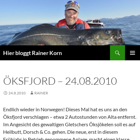
Zum
Inhalt
springen
Suchen
Hier bloggt Rainer Korn
PRIMÄR
MENÜ
ÖKSFJORD – 24.08.2010
24.8.2010
RAINER
Endlich wieder in Norwegen! Dieses Mal hat es uns an den
Öksfjord verschlagen – etwa 2 Autostunden von Alta entfernt.
Im Angesicht des gewaltigen Gletschers Öksjökelen soll es auf
Heilbutt, Dorsch & Co. gehen. Die neue, erst in diesem
Frühjahr in Betrieb genommene Anlage, macht einen klasse