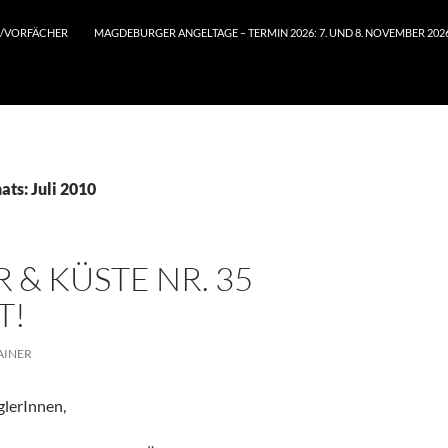
/VORFÄCHER
MAGDEBURGER ANGELTAGE – TERMIN 2026: 7. UND 8. NOVEMBER 202
ts: Juli 2010
 & KÜSTE NR. 35
T!
AINER
lerInnen,