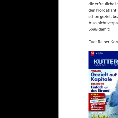
die erfreuliche 
den Nordatlanti
schon gezielt be
Also nicht verpa
Spaß damit!
Euer Rainer Kor