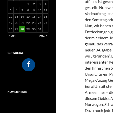
uff – es ist ges
1
2
3
4
gestellt. Nun wir
5
6
7
8
9
10
11
Verkaufstag ist 
12
13
14
15
16
17
18
den Samstag ode
19
20
21
22
23
24
25
Nun, wir haben 
26
27
28
29
30
31
Entdeckungen ge
« Juni
Aug. »
der mit einem J
genau, das verra
neuen Ausgabe. 
GET SOCIAL
wir „gefunden“. 
interessanter R
den finnischen 
Ursuit, für ein 
Mega-Anzug Gem
Euro!Ursuit stel
Armeen her – die
KOMMENTARE
diesem Gebiet. W
Norwegen, Schwe
Dazu noch jede 