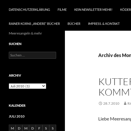
DATENSCHUTZERKLÄRUNG
FILME
KEIN NEWSLETTER MEHR!
KÖDER
RAINER KORNS „ANDERE“ BÜCHER
BÜCHER
IMPRESS. & KONTAKT
Meeresangeln & mehr
SUCHEN
Suchen
Archiv des Mona
nach:
ARCHIV
KUTTER
Archiv
KOMM
28.7.2010
R
KALENDER
JULI 2010
Liebe Meeresang
M
D
M
D
F
S
S