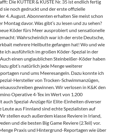
chafft: Die KUTTER & KÜSTE Nr. 35 ist endlich fertig
d sie noch gedruckt und der erste offizielle
der 4. August. Abonnenten erhalten Sie meist schon
r Montag davor. Was gibt’s zu lesen und zu sehen?
neue Köder fürs Meer ausprobiert und sensationelle
macht: Wahrscheinlich war ich der erste Deutsche,
erkbait mehrere Heilbutte gefangen hat! Wo und wie
te ich ausführlich im großen Köder-Spezial in der
Auch einen unglaublichen Steinbeißer-Köder haben
Dazu gibt’s natürlich jede Menge weiterer
eportagen rund ums Meeresangeln. Dazu konnte ich
Spezial-Hersteller von Trocken-Schwimmanzügen,
Preisausschreiben gewinnen. Wir verlosen in K&K den
ino Operative 4-Tex im Wert von 1.200
lt auch Spezial-Anzüge für Elite-Einheiten diverser
 Leute aus Finnland sind echte Spezialisten auf
ir stellen euch außerdem klasse Reviere in Irland,
den und die besten Big Game Reviere (2.Teil) vor.
Menge Praxis und Hintergrund-Reportagen wie über