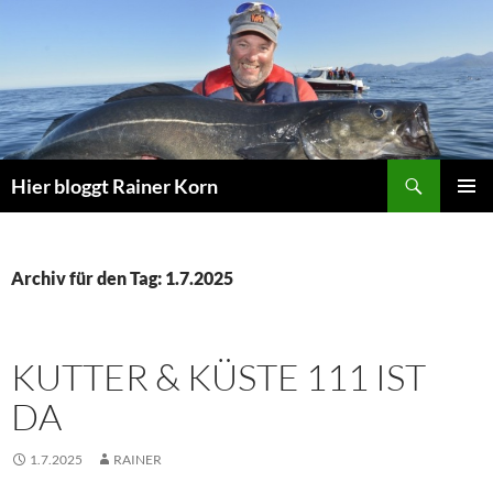
Zum
Inhalt
springen
Suchen
Hier bloggt Rainer Korn
PRIMÄR
MENÜ
Archiv für den Tag: 1.7.2025
KUTTER & KÜSTE 111 IST
DA
1.7.2025
RAINER