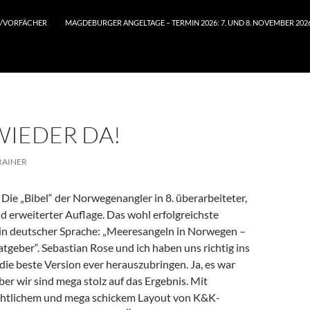
/VORFÄCHER
MAGDEBURGER ANGELTAGE – TERMIN 2026: 7. UND 8. NOVEMBER 202
 WIEDER DA!
RAINER
! Die „Bibel“ der Norwegenangler in 8. überarbeiteter,
nd erweiterter Auflage. Das wohl erfolgreichste
in deutscher Sprache: „Meeresangeln in Norwegen –
atgeber“. Sebastian Rose und ich haben uns richtig ins
die beste Version ever herauszubringen. Ja, es war
aber wir sind mega stolz auf das Ergebnis. Mit
chtlichem und mega schickem Layout von K&K-