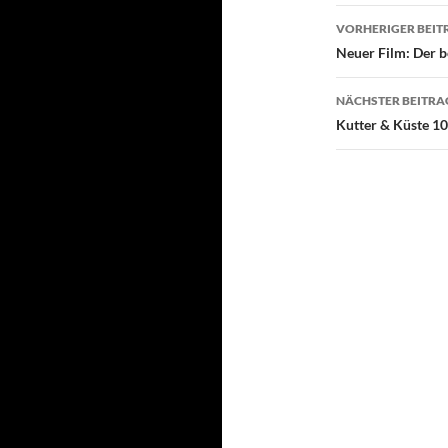
Beitragsn
VORHERIGER BEIT
Neuer Film: Der be
NÄCHSTER BEITRA
Kutter & Küste 10