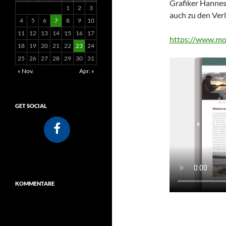
Grafiker Hannes
1
2
3
auch zu den Verl
4
5
6
7
8
9
10
11
12
13
14
15
16
17
https://www.mo
18
19
20
21
22
23
24
25
26
27
28
29
30
31
« Nov.
Apr. »
GET SOCIAL
KOMMENTARE