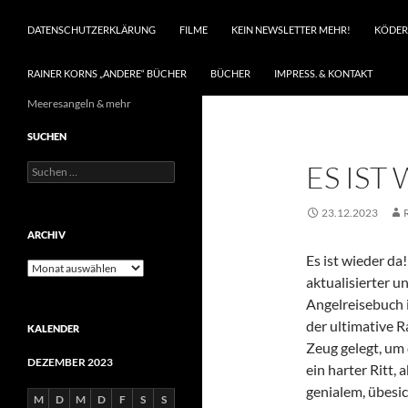
DATENSCHUTZERKLÄRUNG
FILME
KEIN NEWSLETTER MEHR!
KÖDER
RAINER KORNS „ANDERE“ BÜCHER
BÜCHER
IMPRESS. & KONTAKT
Meeresangeln & mehr
SUCHEN
ES IST
Suchen
nach:
23.12.2023
ARCHIV
Es ist wieder da
Archiv
aktualisierter u
Angelreisebuch 
der ultimative R
KALENDER
Zeug gelegt, um 
DEZEMBER 2023
ein harter Ritt, 
genialem, übesi
M
D
M
D
F
S
S