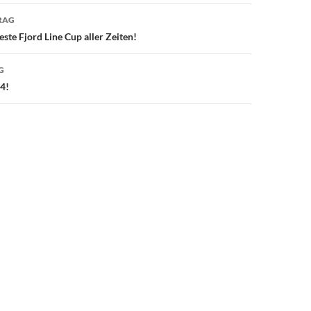
avigation
RAG
ste Fjord Line Cup aller Zeiten!
G
4!