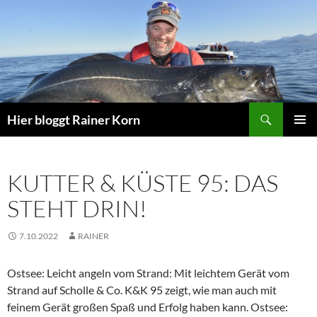
Zum
Inhalt
springen
Suchen
Hier bloggt Rainer Korn
PRIMÄR
MENÜ
KUTTER & KÜSTE 95: DAS
STEHT DRIN!
7.10.2022
RAINER
Ostsee: Leicht angeln vom Strand: Mit leichtem Gerät vom
Strand auf Scholle & Co. K&K 95 zeigt, wie man auch mit
feinem Gerät großen Spaß und Erfolg haben kann. Ostsee: