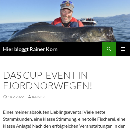
Zum
Inhalt
springen
Suchen
Hier bloggt Rainer Korn
PRIMÄR
MENÜ
DAS CUP-EVENT IN
FJORDNORWEGEN!
14.2.2022
RAINER
Eines meiner absoluten Lieblingsevents! Viele nette
Stammkunden, eine klasse Stimmung, eine tolle Fischerei, eine
klasse Anlage! Nach den erfolgreichen Veranstaltungen in den