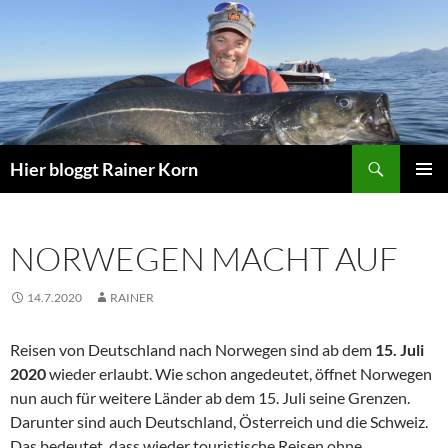
Zum
Inhalt
springen
Suchen
Hier bloggt Rainer Korn
PRIMÄR
MENÜ
NORWEGEN MACHT AUF
14.7.2020
RAINER
Reisen von Deutschland nach Norwegen sind ab dem
15. Juli
2020
wieder erlaubt. Wie schon angedeutet, öffnet Norwegen
nun auch für weitere Länder ab dem 15. Juli seine Grenzen.
Darunter sind auch Deutschland, Österreich und die Schweiz.
Das bedeutet, dass wieder touristische Reisen ohne