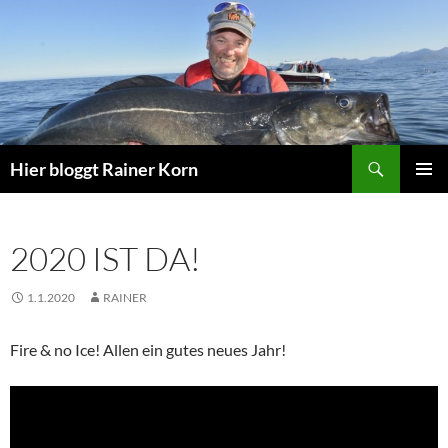
Zum
Inhalt
springen
Suchen
Hier bloggt Rainer Korn
PRIMÄR
MENÜ
2020 IST DA!
1.1.2020
RAINER
Fire & no Ice! Allen ein gutes neues Jahr!