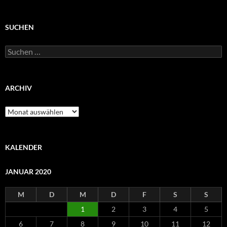
SUCHEN
Suchen
nach:
ARCHIV
Archiv
KALENDER
JANUAR 2020
M
D
M
D
F
S
S
1
2
3
4
5
6
7
8
9
10
11
12