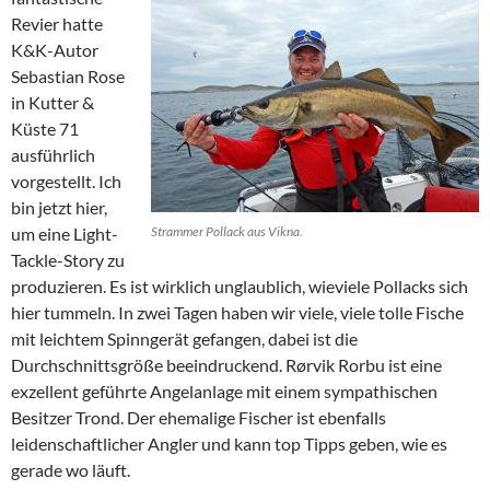
Revier hatte
K&K-Autor
Sebastian Rose
in Kutter &
Küste 71
ausführlich
vorgestellt. Ich
bin jetzt hier,
um eine Light-
Strammer Pollack aus Vikna.
Tackle-Story zu
produzieren. Es ist wirklich unglaublich, wieviele Pollacks sich
hier tummeln. In zwei Tagen haben wir viele, viele tolle Fische
mit leichtem Spinngerät gefangen, dabei ist die
Durchschnittsgröße beeindruckend. Rørvik Rorbu ist eine
exzellent geführte Angelanlage mit einem sympathischen
Besitzer Trond. Der ehemalige Fischer ist ebenfalls
leidenschaftlicher Angler und kann top Tipps geben, wie es
gerade wo läuft.