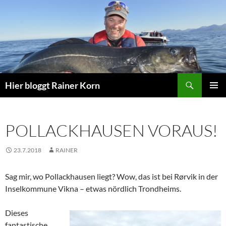
Zum
Inhalt
springen
Suchen
Hier bloggt Rainer Korn
PRIMÄR
MENÜ
POLLACKHAUSEN VORAUS!
23.7.2018
RAINER
Sag mir, wo Pollackhausen liegt? Wow, das ist bei Rørvik in der
Inselkommune Vikna – etwas nördlich Trondheims.
Dieses
fantastische