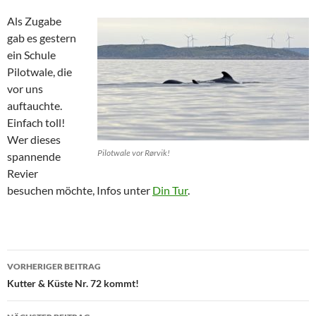
Als Zugabe
gab es gestern
ein Schule
Pilotwale, die
vor uns
auftauchte.
Einfach toll!
Wer dieses
Pilotwale vor Rørvik!
spannende
Revier
besuchen möchte, Infos unter
Din Tur
.
Beitragsnavigation
VORHERIGER BEITRAG
Kutter & Küste Nr. 72 kommt!