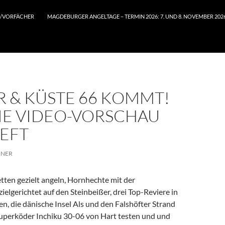
/VORFÄCHER
MAGDEBURGER ANGELTAGE – TERMIN 2026: 7. UND 8. NOVEMBER 202
R & KÜSTE 66 KOMMT!
DIE VIDEO-VORSCHAU
HEFT
INER
tten gezielt angeln, Hornhechte mit der
ielgerichtet auf den Steinbeißer, drei Top-Reviere in
, die dänische Insel Als und den Falshöfter Strand
uperköder Inchiku 30-06 von Hart testen und und