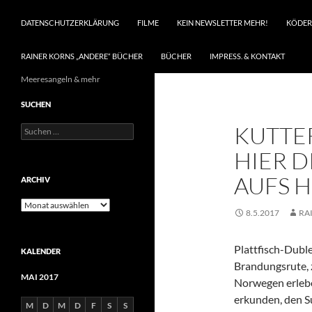
DATENSCHUTZERKLÄRUNG
FILME
KEIN NEWSLETTER MEHR!
KÖDER
RAINER KORNS „ANDERE“ BÜCHER
BÜCHER
IMPRESS. & KONTAKT
Meeresangeln & mehr
SUCHEN
KUTTE
Suchen
nach:
HIER 
AUFS 
ARCHIV
Archiv
8.5.2017
RA
Plattfisch-Duble
KALENDER
Brandungsrute, z
MAI 2017
Norwegen erleben
erkunden, den S
M
D
M
D
F
S
S