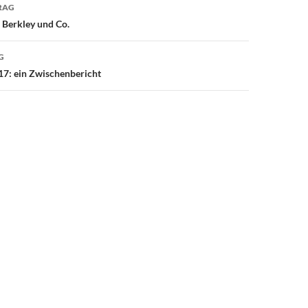
avigation
RAG
 Berkley und Co.
G
17: ein Zwischenbericht