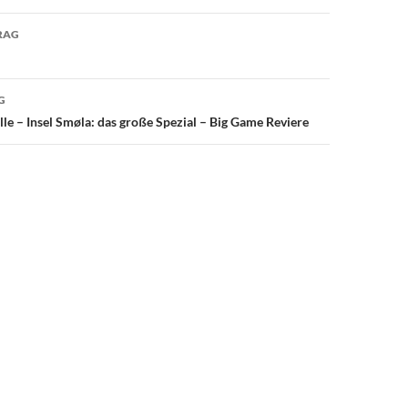
avigation
RAG
G
le – Insel Smøla: das große Spezial – Big Game Reviere