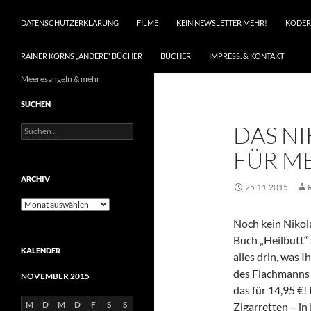
DATENSCHUTZERKLÄRUNG
FILME
KEIN NEWSLETTER MEHR!
KÖDER
RAINER KORNS „ANDERE“ BÜCHER
BÜCHER
IMPRESS. & KONTAKT
Meeresangeln & mehr
SUCHEN
DAS N
Suchen
nach:
FÜR M
ARCHIV
25.11.2015
Archiv
Noch kein Nikol
Buch „Heilbutt“
KALENDER
alles drin, was 
des Flachmanns
NOVEMBER 2015
das für 14,95 €!
M
D
M
D
F
S
S
Zigarretten – i