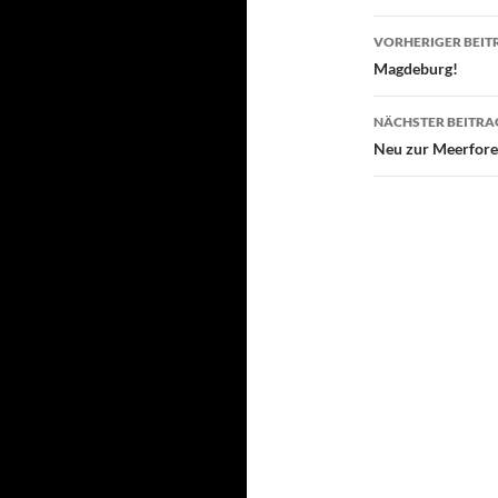
Beitragsn
VORHERIGER BEIT
Magdeburg!
NÄCHSTER BEITRA
Neu zur Meerforel