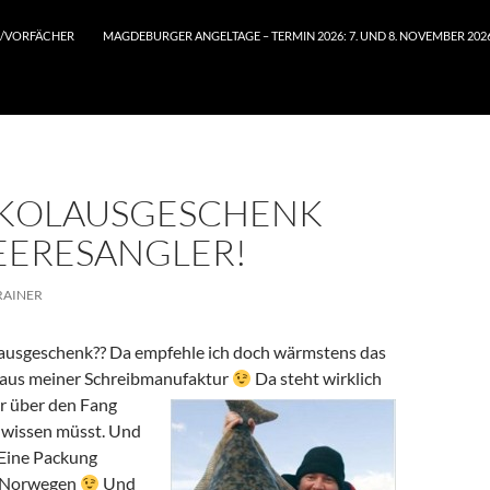
/VORFÄCHER
MAGDEBURGER ANGELTAGE – TERMIN 2026: 7. UND 8. NOVEMBER 202
IKOLAUSGESCHENK
EERESANGLER!
RAINER
ausgeschenk?? Da empfehle ich doch wärmstens das
 aus meiner Schreibmanufaktur
Da steht wirklich
Ihr über den Fang
 wissen müsst. Und
 Eine Packung
n Norwegen
Und