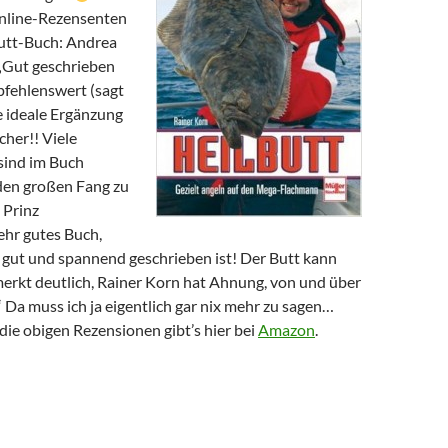
Online-Rezensenten
utt-Buch: Andrea
„Gut geschrieben
pfehlenswert (sagt
 ideale Ergänzung
her!! Viele
 sind im Buch
den großen Fang zu
 Prinz
ehr gutes Buch,
h gut und spannend geschrieben ist! Der Butt kann
kt deutlich, Rainer Korn hat Ahnung, von und über
“ Da muss ich ja eigentlich gar nix mehr zu sagen…
ie obigen Rezensionen gibt’s hier bei
Amazon
.