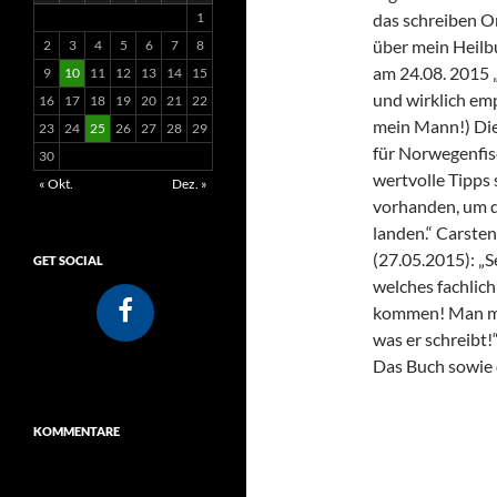
1
das schreiben 
über mein Heilb
2
3
4
5
6
7
8
am 24.08. 2015 
9
10
11
12
13
14
15
und wirklich em
16
17
18
19
20
21
22
mein Mann!) Die
23
24
25
26
27
28
29
für Norwegenfisc
30
we
rtvolle Tipps
« Okt.
Dez. »
vorhanden, um 
landen.“ Carsten
(27.05.2015): „S
GET SOCIAL
welches fachlic
kommen! Man mer
was er schreibt!
Das Buch sowie d
KOMMENTARE