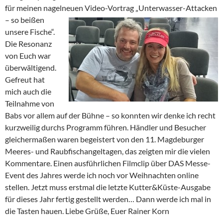
für meinen nagelneuen Video-Vortrag „Unterwasser-Attacken
– so beiß
en
unsere Fische“.
Die Resonanz
von Euch war
überwältigend.
Gefreut hat
mich auch die
Teilnahme von
Babs vor allem auf der Bühne – so konnten wir denke ich recht
kurzweilig durchs Programm führen. Händler und Besucher
gleichermaßen waren
begeistert von den 11. Magdeburger
Meeres- und Raubfischangeltagen, das zeigten mir die vielen
Kommentare. Einen ausführlichen Filmclip über DAS Messe-
Event des Jahres werde ich noch vor Weihnachten online
stellen. Jetzt muss erstmal die letzte Kutter&Küste-Ausgabe
für dieses Jahr fertig gestellt werden… Dann werde ich mal in
die Tasten hauen. Liebe Grüße, Euer Rainer Korn