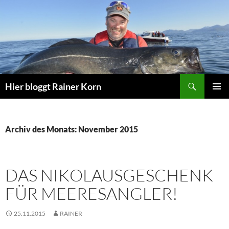
Zum
Inhalt
springen
Suchen
Hier bloggt Rainer Korn
PRIMÄR
MENÜ
Archiv des Monats: November 2015
DAS NIKOLAUSGESCHENK
FÜR MEERESANGLER!
25.11.2015
RAINER