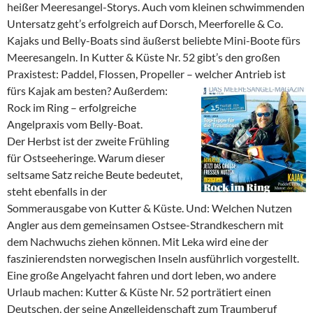
heißer Meeresangel-Storys. Auch vom kleinen schwimmenden
Untersatz geht’s erfolgreich auf Dorsch, Meerforelle & Co.
Kajaks und Belly-Boats sind äußerst beliebte Mini-Boote fürs
Meeresangeln. In Kutter & Küste Nr. 52 gibt’s den großen
Praxistest: Paddel, Flossen, Propeller – welcher Antrieb ist
fürs K
ajak am besten? Außerdem:
Rock im Ring – erfolgreiche
Angelpraxis vom Belly-Boat.
Der Herbst ist der zweite Frühling
für Ostseeheringe. Warum dieser
seltsame Satz reiche Beute bedeutet,
steht ebenfalls in der
Sommerausgabe von Kutter & Küste. Und: Welchen Nutzen
Angler aus dem gemeinsamen Ostsee-Strandkeschern mit
dem Nachwuchs ziehen können. Mit Leka wird eine der
faszinierendsten norwegischen Inseln ausführlich vorgestellt.
Eine große Angelyacht fahren und dort leben, wo andere
Urlaub machen: Kutter & Küste Nr. 52 porträtiert einen
Deutschen, der seine Angelleidenschaft zum Traumberuf