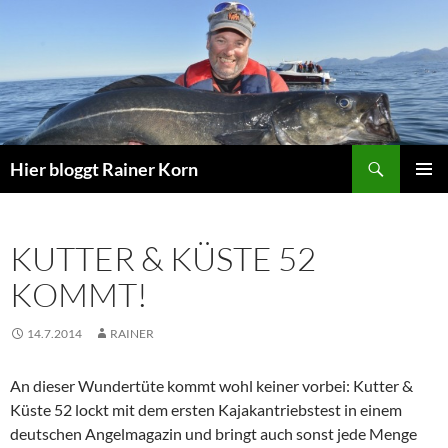
Zum
Inhalt
springen
Suchen
Hier bloggt Rainer Korn
PRIMÄR
MENÜ
KUTTER & KÜSTE 52
KOMMT!
14.7.2014
RAINER
An dieser Wundertüte kommt wohl keiner vorbei: Kutter &
Küste 52 lockt mit dem ersten Kajakantriebstest in einem
deutschen Angelmagazin und bringt auch sonst jede Menge