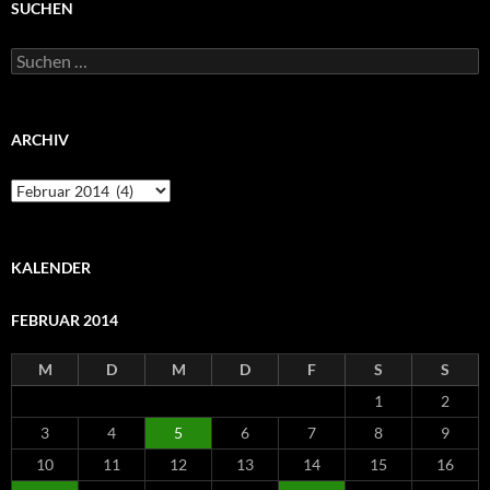
SUCHEN
Suchen
nach:
ARCHIV
Archiv
KALENDER
FEBRUAR 2014
M
D
M
D
F
S
S
1
2
3
4
5
6
7
8
9
10
11
12
13
14
15
16