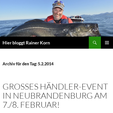
Zum
Inhalt
springen
Suchen
Hier bloggt Rainer Korn
PRIMÄR
MENÜ
Archiv für den Tag: 5.2.2014
GROSSES HÄNDLER-EVENT I
N NEUBRANDENBURG AM 7
./8. FEBRUAR!