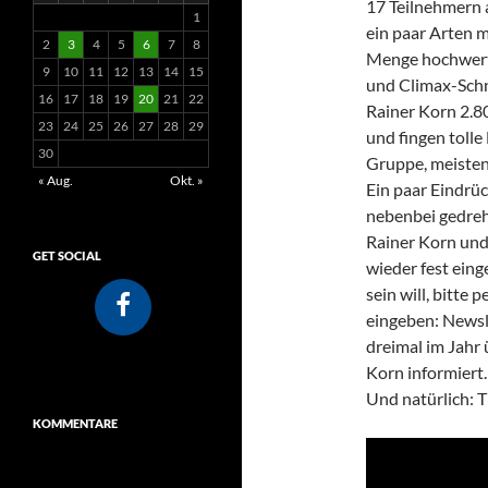
17 Teilnehmern 
1
ein paar Arten m
2
3
4
5
6
7
8
Menge hochwerti
9
10
11
12
13
14
15
und Climax-Schnü
16
17
18
19
20
21
22
Rainer Korn 2.8
23
24
25
26
27
28
29
und fingen tolle
30
Gruppe, meisten
« Aug.
Okt. »
Ein paar Eindrüc
nebenbei gedreh
Rainer Korn und 
GET SOCIAL
wieder fest eing
sein will, bitte 
eingeben: Newsle
dreimal im Jahr 
Korn informiert
Und natürlich: T
KOMMENTARE