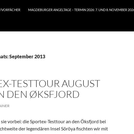
/VORFÄCHER
MAGDEBURGER ANGELTAGE – TERMIN 2026: 7. UND 8. NOVEMBER 202
ats: September 2013
EX-TESTTOUR AUGUST
AN DEN ØKSFJORD
AINER
 sie vorbei: die Sportex-Testtour an den Öksfjord bei
ichtweite der legendären Insel Söröya fischten wir mit