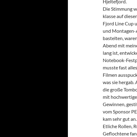
Hjeltefjord.
Die Stimmung w
klasse auf diese
Fjord Line Cup u
und Montagen-A
bastelten, waren
Abend mit meine
lang ist, entwic
Noteboo
k-Festp
musste fast alle
Filmen ausspuck
was sie hergab.
die große Tomb
mit hochwertig
Gewinnen, gesti
vom Sponsor P
kam sehr gut an.
Etliche Rollen, 
Geflochtene fan