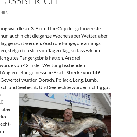
LUSSBERICHT
INER
ng war dieser 3. Fjord Line Cup der gelungenste.
 nun auch nicht die ganze Woche super Wetter, aber
Tag gefischt werden. Auch die Fänge, die anfangs
len, steigerten sich von Tag zu Tag, sodass wir am
lich gutes Fangergebnis hatten. An drei
wurde von 42 in der Wertung fischenden
 Anglern eine gemessene Fisch-Strecke von 149
. Gewertet wurden Dorsch, Pollack, Leng, Lumb,
fisch und Seehecht.
Und Seehechte wurden richtig gut
e
10
t über
rka
hecht-
em