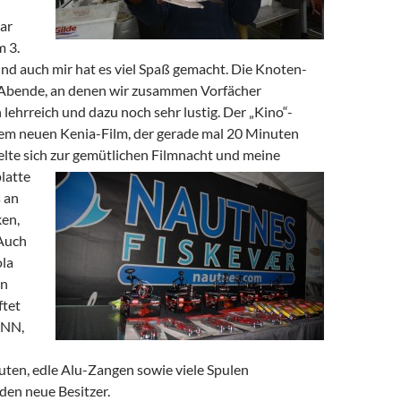
ar
m 3.
nd auch mir hat es viel Spaß gemacht. Die Knoten-
bende, an denen wir zusammen Vorfächer
 lehrreich und dazu noch sehr lustig. Der „Kino“-
m neuen Kenia-Film, der gerade mal 20 Minuten
kelte sich zur gemütlichen Filmnacht und meine
latte
s an
en,
 Auch
ola
en
ftet
ENN,
Ruten, edle Alu-Zangen sowie viele Spulen
den neue Besitzer.