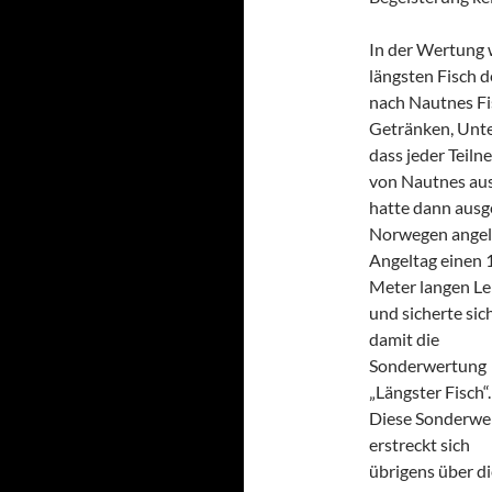
In der Wertung w
längsten Fisch d
nach Nautnes Fi
Getränken, Unte
dass jeder Teiln
von Nautnes aus
hatte dann ausg
Norwegen angelt
Angeltag einen 
Meter langen L
und sicherte sic
damit die
Sonderwertung
„Längster Fisch“.
Diese Sonderwe
erstreckt sich
übrigens über di