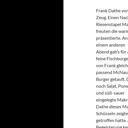
Frank Dathe vom
Zeug. Einen Nac
Riesenstapel Ma
freuten die war
präsentierte.
An
einem anderen
Abend gab’s für 
feine Fischburge
von Frank gleich
passend McNau
Burger getauft.
noch Salat, Po
und süß-sauer
eingelegte Makr
Dathe dieses Mal
Schüsseln zeigte
getroffen hatte.
Begeisterung ke