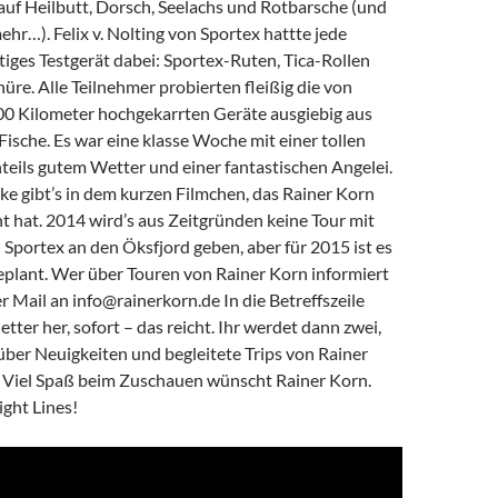
auf Heilbutt, Dorsch, Seelachs und Rotbarsche (und
ehr…). Felix v. Nolting von Sportex hattte jede
ges Testgerät dabei: Sportex-Ruten, Tica-Rollen
re. Alle Teilnehmer probierten fleißig die von
00 Kilometer hochgekarrten Geräte ausgiebig aus
 Fische. Es war eine klasse Woche mit einer tollen
teils gutem Wetter und einer fantastischen Angelei.
ke gibt’s in dem kurzen Filmchen, das Rainer Korn
t hat. 2014 wird’s aus Zeitgründen keine Tour mit
Sportex an den Öksfjord geben, aber für 2015 ist es
eplant. Wer über Touren von Rainer Korn informiert
per Mail an info@rainerkorn.de In die Betreffszeile
tter her, sofort – das reicht. Ihr werdet dann zwei,
über Neuigkeiten und begleitete Trips von Rainer
. Viel Spaß beim Zuschauen wünscht Rainer Korn.
ight Lines!