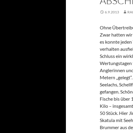
ABSCH
6.9.2013
RA
Ohne Übertreibu
Zwar hatten wir
es konnte jeden 
verhalten ausfie
Schluss ein wirk
Wertungstagen 
Anglerinnen und
Metern „gelegt“
Seelachs, Schell
gefangen. Schön
Fische bis über 
Kilo – insgesam
50 Stück. Hier Ji
Skatula mit See
Brummer aus d