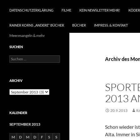
DATENSCHUTZERKLÄRUNG
FILME
KEIN NEWSLETTER MEHR!
KÖDER
RAINER KORNS „ANDERE“ BÜCHER
BÜCHER
IMPRESS. & KONTAKT
Meeresangeln & mehr
SUCHEN
Suchen
Archiv des Mon
nach:
ARCHIV
SPORT
Archiv
2013 
20.9.2013
R
KALENDER
SEPTEMBER 2013
Schon wieder ist
Alta. Immer in S
M
D
M
D
F
S
S