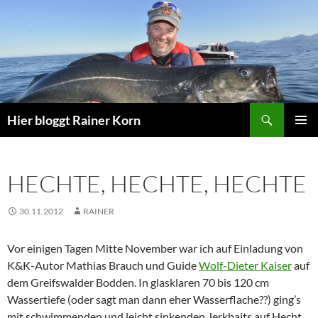
Zum
Inhalt
springen
Suchen
Hier bloggt Rainer Korn
PRIMÄR
MENÜ
HECHTE, HECHTE, HECHTE
30.11.2012
RAINER
Vor einigen Tagen Mitte November war ich auf Einladung von
K&K-Autor Mathias Brauch und Guide
Wolf-Dieter Kaiser
auf
dem Greifswalder Bodden. In glasklaren 70 bis 120 cm
Wassertiefe (oder sagt man dann eher Wasserflache??) ging’s
mit schwimmenden und leicht sinkenden Jerkbaits auf Hecht.