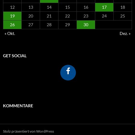
12
13
14
15
16
17
18
19
20
21
22
23
24
25
26
27
28
29
30
« Okt.
Dez. »
GET SOCIAL
KOMMENTARE
Stolz präsentiert von WordPress