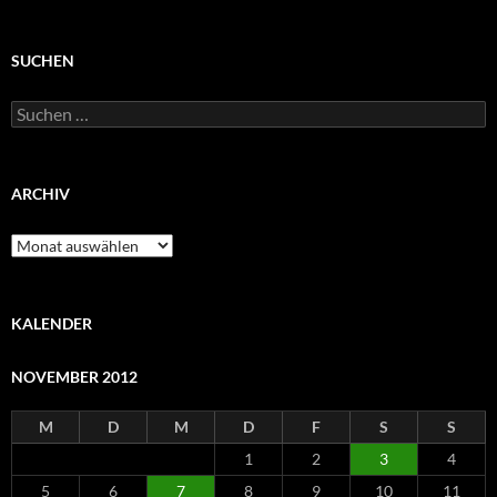
SUCHEN
Suchen
nach:
ARCHIV
Archiv
KALENDER
NOVEMBER 2012
M
D
M
D
F
S
S
1
2
3
4
5
6
7
8
9
10
11