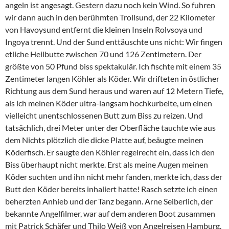
angeln ist angesagt. Gestern dazu noch kein Wind. So fuhren
wir dann auch in den berühmten Trollsund, der 22 Kilometer
von Havoysund entfernt die kleinen Inseln Rolvsoya und
Ingoya trennt. Und der Sund enttäuschte uns nicht: Wir fingen
etliche Heilbutte zwischen 70 und 126 Zentimetern. Der
größte von 50 Pfund biss spektakulär. Ich fischte mit einem 35
Zentimeter langen Köhler als Köder. Wir drifteten in östlicher
Richtung aus dem Sund heraus und waren auf 12 Metern Tiefe,
als ich meinen Köder ultra-langsam hochkurbelte, um einen
vielleicht unentschlossenen Butt zum Biss zu reizen. Und
tatsächlich, drei Meter unter der Oberfläche tauchte wie aus
dem Nichts plötzlich die dicke Platte auf, beäugte meinen
Köderfisch. Er saugte den Köhler regelrecht ein, dass ich den
Biss überhaupt nicht merkte. Erst als meine Augen meinen
Köder suchten und ihn nicht mehr fanden, merkte ich, dass der
Butt den Köder bereits inhaliert hatte! Rasch setzte ich einen
beherzten Anhieb und der Tanz begann. Arne Seiberlich, der
bekannte Angelfilmer, war auf dem anderen Boot zusammen
mit Patrick Schäfer und Thilo Weiß von Angelreisen Hamburg.