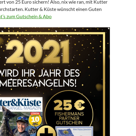
t von 25 Euro sichern! Also, nix wie ran, mit Kutter
rchstarten. Kutter & Küste wünscht einen Guten
ht’s zum Gutschein & Abo