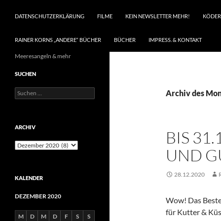
DATENSCHUTZERKLÄRUNG
FILME
KEIN NEWSLETTER MEHR!
KÖDER
RAINER KORNS „ANDERE“ BÜCHER
BÜCHER
IMPRESS. & KONTAKT
Meeresangeln & mehr
SUCHEN
Suchen
Archiv des Mo
nach:
ARCHIV
BIS 31
Archiv
UND G
28.12.2020
KALENDER
DEZEMBER 2020
Wow! Das Beste 
für Kutter & Küs
M
D
M
D
F
S
S