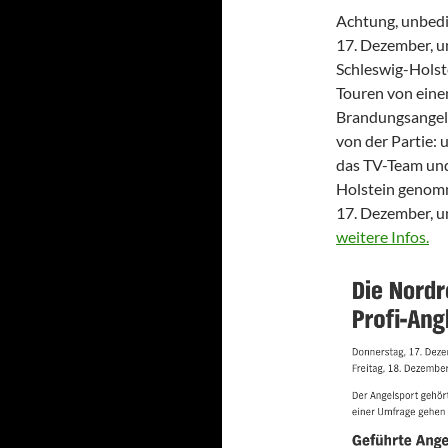
Achtung, unbedi
17. Dezember, u
Schleswig-Holst
Touren von eine
Brandungsangeln
von der Partie:
das TV-Team und
Holstein genomm
17. Dezember, u
weitere Infos.