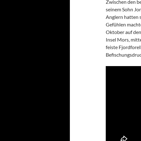
Zwischen den be
seinem Sohn Jon
Anglern hatten 
Gefühlen machte
Oktober auf den
Insel Mors, mitt
feiste Fjordfor
Befischungsdruc