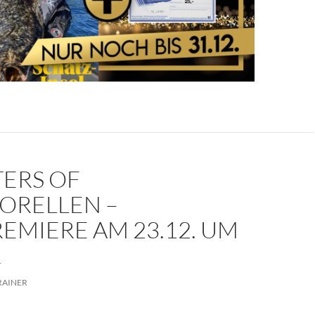
ERS OF
ORELLEN –
EMIERE AM 23.12. UM
R
RAINER