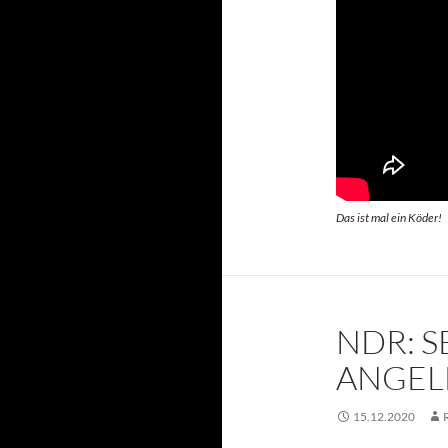
Das ist mal ein Köder!
NDR: 
ANGEL
15.12.2020