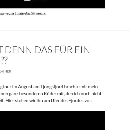
mmerrevier Limfjord in Dänemark.
T DENN DAS FÜR EIN
??
RAINER
ngtour im August am Tjongsfjord brachte mir mein
inen ganz besonderen Köder mit, den ich noch nicht
il! Hier stellen wir ihn am Ufer des Fjordes vor.