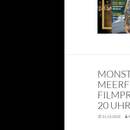
MONST
MEERF
FILMPR
20 UH
21.12.2020