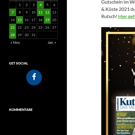
Gutschein im Wer
1
2
3
4
5
6
& Küste 2021 du
7
8
9
10
11
12
13
Rutsch!
Hier ge
14
15
16
17
18
19
20
21
22
23
24
25
26
27
28
29
30
31
« Nov.
Jan. »
GET SOCIAL
KOMMENTARE