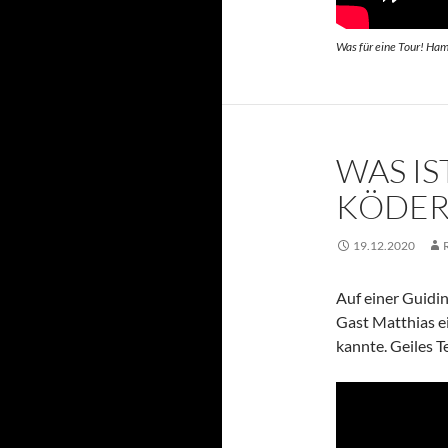
Was für eine Tour! Ha
WAS IS
KÖDER
19.12.2020
Auf einer Guidi
Gast Matthias e
kannte. Geiles Te