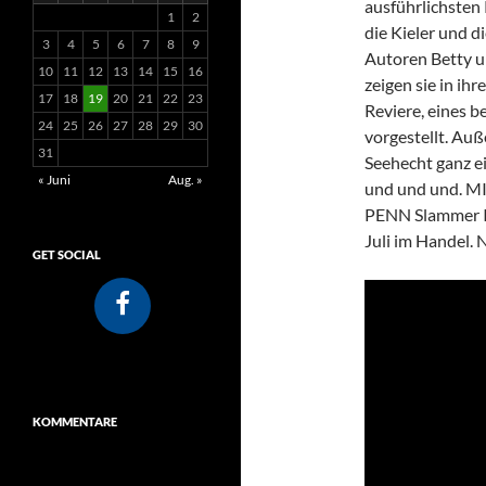
ausführlichsten
1
2
die Kieler und 
3
4
5
6
7
8
9
Autoren Betty u
10
11
12
13
14
15
16
zeigen sie in ih
17
18
19
20
21
22
23
Reviere, eines be
24
25
26
27
28
29
30
vorgestellt. Au
31
Seehecht ganz e
« Juni
Aug. »
und und und. MI
PENN Slammer II
Juli im Handel. 
GET SOCIAL
KOMMENTARE