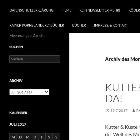
DATENSCHUTZERKLÄRUNG
FILME
KEIN NEWSLETTER MEHR!
KÖDER
RAINER KORNS „ANDERE“ BÜCHER
BÜCHER
IMPRESS. & KONTAKT
Meeresangeln & mehr
SUCHEN
Suchen
Archiv des Mona
nach:
ARCHIV
KUTTER
Archiv
DA!
19.7.2017
R
KALENDER
JULI 2017
Kutter & Küste N
der Welt des Mee
M
D
M
D
F
S
S