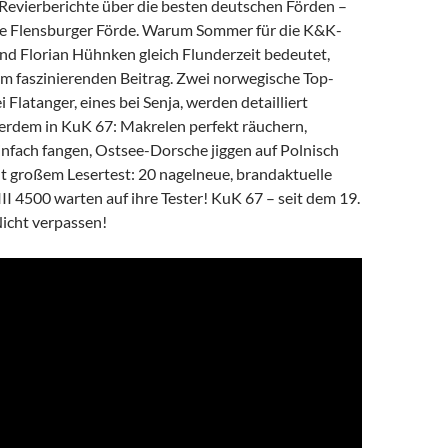
 Revierberichte über die besten deutschen Förden –
die Flensburger Förde. Warum Sommer für die K&K-
nd Florian Hühnken gleich Flunderzeit bedeutet,
rem faszinierenden Beitrag. Zwei norwegische Top-
i Flatanger, eines bei Senja, werden detailliert
ßerdem in KuK 67: Makrelen perfekt räuchern,
infach fangen, Ostsee-Dorsche jiggen auf Polnisch
t großem Lesertest: 20 nagelneue, brandaktuelle
I 4500 warten auf ihre Tester! KuK 67 – seit dem 19.
Nicht verpassen!