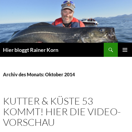
Zum
Inhalt
springen
Suchen
Hier bloggt Rainer Korn
PRIMÄR
MENÜ
Archiv des Monats: Oktober 2014
KUTTER & KÜSTE 53
KOMMT! HIER DIE VIDEO-
VORSCHAU