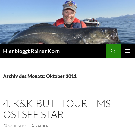
Zum
Inhalt
springen
Suchen
Hier bloggt Rainer Korn
PRIMÄR
MENÜ
Archiv des Monats: Oktober 2011
4. K&K-BUTTTOUR – MS
OSTSEE STAR
23.10.2011
RAINER