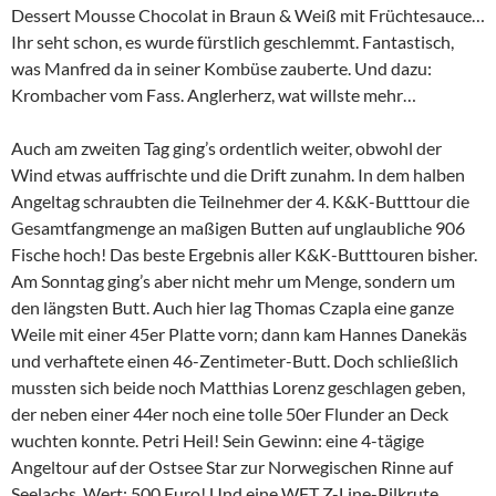
Dessert Mousse Chocolat in Braun & Weiß mit Früchtesauce…
Ihr seht schon, es wurde fürstlich geschlemmt. Fantastisch,
was Manfred da in seiner Kombüse zauberte. Und dazu:
Krombacher vom Fass. Anglerherz, wat willste mehr…
Auch am zweiten Tag ging’s ordentlich weiter, obwohl der
Wind etwas auffrischte und die Drift zunahm. In dem halben
Angeltag schraubten die Teilnehmer der 4. K&K-Butttour die
Gesamtfangmenge an maßigen Butten auf unglaubliche 906
Fische hoch! Das beste Ergebnis aller K&K-Butttouren bisher.
Am Sonntag ging’s aber nicht mehr um Menge, sondern um
den längsten Butt. Auch hier lag Thomas Czapla eine ganze
Weile mit einer 45er Platte vorn; dann kam Hannes Danekäs
und verhaftete einen 46-Zentimeter-Butt. Doch schließlich
mussten sich beide noch Matthias Lorenz geschlagen geben,
der neben einer 44er noch eine tolle 50er Flunder an Deck
wuchten konnte. Petri Heil! Sein Gewinn: eine 4-tägige
Angeltour auf der Ostsee Star zur Norwegischen Rinne auf
Seelachs. Wert: 500 Euro! Und eine WFT Z-Line-Pilkrute