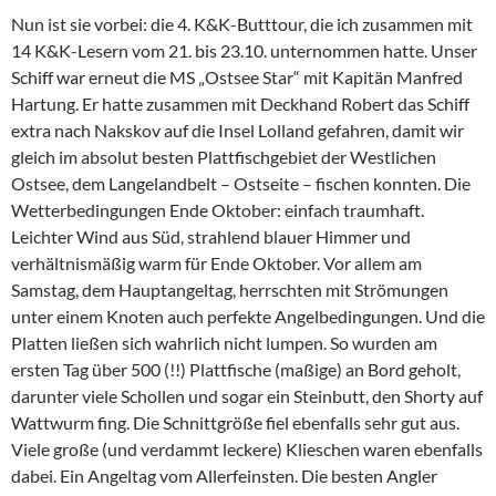
Nun ist sie vorbei: die 4. K&K-Butttour, die ich zusammen mit
14 K&K-Lesern vom 21. bis 23.10. unternommen hatte. Unser
Schiff war erneut die MS „Ostsee Star“ mit Kapitän Manfred
Hartung. Er hatte zusammen mit Deckhand Robert das Schiff
extra nach Nakskov auf die Insel Lolland gefahren, damit wir
gleich im absolut besten Plattfischgebiet der Westlichen
Ostsee, dem Langelandbelt – Ostseite – fischen konnten. Die
Wetterbedingungen Ende Oktober: einfach traumhaft.
Leichter Wind aus Süd, strahlend blauer Himmer und
verhältnismäßig warm für Ende Oktober. Vor allem am
Samstag, dem Hauptangeltag, herrschten mit Strömungen
unter einem Knoten auch perfekte Angelbedingungen. Und die
Platten ließen sich wahrlich nicht lumpen. So wurden am
ersten Tag über 500 (!!) Plattfische (maßige) an Bord geholt,
darunter viele Schollen und sogar ein Steinbutt, den Shorty auf
Wattwurm fing. Die Schnittgröße fiel ebenfalls sehr gut aus.
Viele große (und verdammt leckere) Klieschen waren ebenfalls
dabei. Ein Angeltag vom Allerfeinsten. Die besten Angler