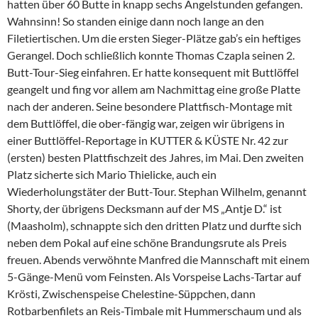
hatten über 60 Butte in knapp sechs Angelstunden gefangen.
Wahnsinn! So standen einige dann noch lange an den
Filetiertischen. Um die ersten Sieger-Plätze gab’s ein heftiges
Gerangel. Doch schließlich konnte Thomas Czapla seinen 2.
Butt-Tour-Sieg einfahren. Er hatte konsequent mit Buttlöffel
geangelt und fing vor allem am Nachmittag eine große Platte
nach der anderen. Seine besondere Plattfisch-Montage mit
dem Buttlöffel, die ober-fängig war, zeigen wir übrigens in
einer Buttlöffel-Reportage in KUTTER & KÜSTE Nr. 42 zur
(ersten) besten Plattfischzeit des Jahres, im Mai. Den zweiten
Platz sicherte sich Mario Thielicke, auch ein
Wiederholungstäter der Butt-Tour. Stephan Wilhelm, genannt
Shorty, der übrigens Decksmann auf der MS „Antje D.“ ist
(Maasholm), schnappte sich den dritten Platz und durfte sich
neben dem Pokal auf eine schöne Brandungsrute als Preis
freuen. Abends verwöhnte Manfred die Mannschaft mit einem
5-Gänge-Menü vom Feinsten. Als Vorspeise Lachs-Tartar auf
Krösti, Zwischenspeise Chelestine-Süppchen, dann
Rotbarbenfilets an Reis-Timbale mit Hummerschaum und als